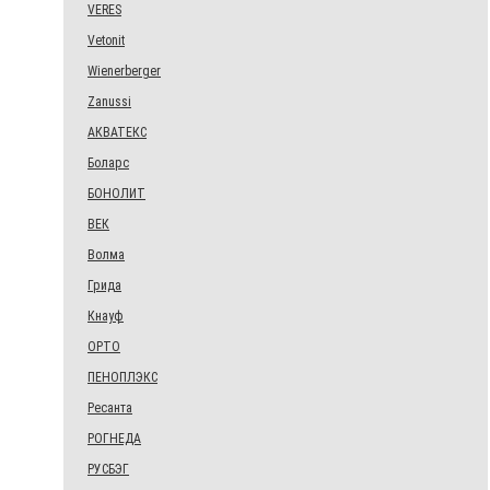
VERES
Vetonit
Wienerberger
Zanussi
АКВАТЕКС
Боларс
БОНОЛИТ
ВЕК
Волма
Грида
Кнауф
ОРТО
ПЕНОПЛЭКС
Ресанта
РОГНЕДА
РУСБЭГ