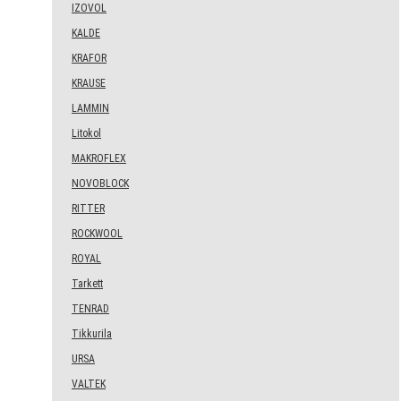
IZOVOL
KALDE
KRAFOR
KRAUSE
LAMMIN
Litokol
MAKROFLEX
NOVOBLOCK
RITTER
ROCKWOOL
ROYAL
Tarkett
TENRAD
Tikkurila
URSA
VALTEK